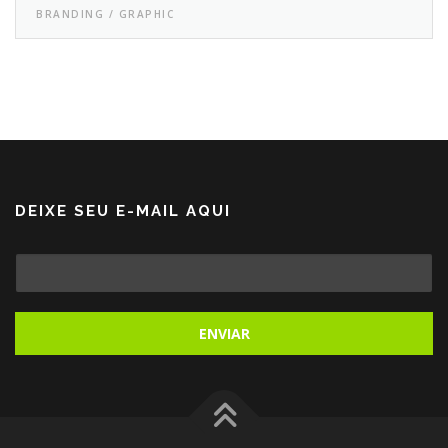
BRANDING / GRAPHIC
DEIXE SEU E-MAIL AQUI
E
-
M
A
I
L
ENVIAR
*